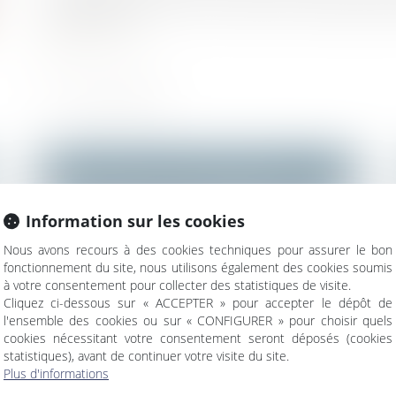
affaires de location à soi-même constituée dans
importants...
Lire la suite
(NPU) Notaires - Immobilier pro
Communiqué de presse : Le marché
immobilier francilien : bilan 2022,
Information sur les cookies
4ème trimestre et perspectives -
Nous avons recours à des cookies techniques pour assurer le bon
Notaire du Grand Paris
fonctionnement du site, nous utilisons également des cookies soumis
Lire la suite
à votre consentement pour collecter des statistiques de visite.
Cliquez ci-dessous sur « ACCEPTER » pour accepter le dépôt de
l'ensemble des cookies ou sur « CONFIGURER » pour choisir quels
cookies nécessitant votre consentement seront déposés (cookies
(NPU) Notaires - Immobilier pro
statistiques), avant de continuer votre visite du site.
Plus d'informations
Communiqué de presse : Le marché