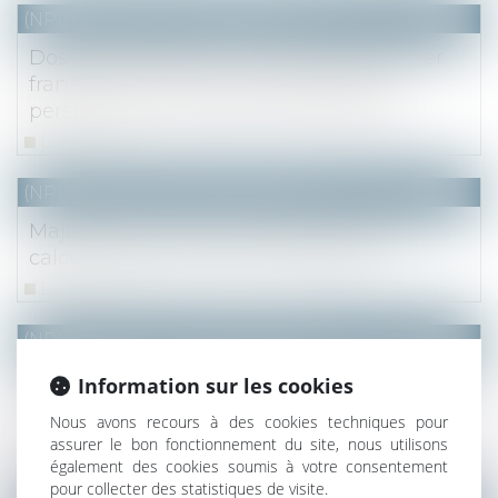
(NPU) Notaires - Immobilier pro
Dossier de presse : Le marché immobilier
francilien au 2eme trimestre 2022 et
perspectives - Notaire du Grand Paris
Lire la suite
(NPU) Notaires - Immobilier pro
Majoration du prix d’acquisition pour le
calcul de la plus-value immobilière
Lire la suite
(NPU) Notaires - Immobilier pro
Quand la préemption puis la renonciation
Information sur les cookies
à préempter causent un dommage
Nous avons recours à des cookies techniques pour
excessif au propriétaire
assurer le bon fonctionnement du site, nous utilisons
Lire la suite
également des cookies soumis à votre consentement
pour collecter des statistiques de visite.