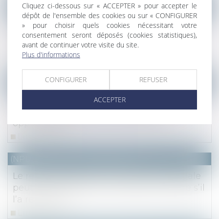
Cliquez ci-dessous sur « ACCEPTER » pour accepter le
(NPU) Notaires - Immobilier pro
dépôt de l'ensemble des cookies ou sur « CONFIGURER
Réduire la surface de vente, un choix de
» pour choisir quels cookies nécessitant votre
gestion du locataire sans incidence sur la
consentement seront déposés (cookies statistiques),
avant de continuer votre visite du site.
valeur locative
Plus d'informations
Lire la suite
CONFIGURER
REFUSER
(NPU) Notaires - Immobilier pro
DPE : mise en œuvre des mesures
ACCEPTER
destinées à pallier les anomalies et
opposabilité
Lire la suite
(NPU) Notaires - Immobilier pro
Le responsable d’une construction illégale
peut être condamné à la démolir même s’il
l’a revendue
Lire la suite