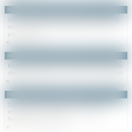
(NPU) Notaires - Immobilier pro
Un titulaire de bail dérogatoire resté dans
les lieux après le terme et ne bénéficiant
pas du statut
Lire la suite
(NPU) Notaires - Immobilier pro
Responsabilité de l’entrepreneur en cas de
désordres affectant son lot avant réception
Lire la suite
(NPU) Notaires - Immobilier pro
Communiqué de presse : Conjoncture
immobilière Ile-de-France Mai 2022 -
Notaire du Grand Paris
Lire la suite