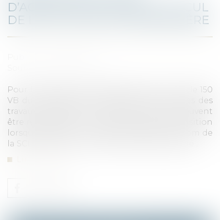
D’ACQUISITION POUR LE CALCUL
DE LA PLUS-VALUE IMMOBILIÈRE
Publié le :
11/08/2022
Source :
www.aurep.com
Pour l’application des dispositions de l’article 150
VB du code général des impôts, les factures des
travaux réalisés sur l’immeuble cédé ne peuvent
être retenues pour majorer son prix d’acquisition
lorsque celles-ci n’ont pas été établies au nom de
la SCI propriétaire mais à celui de son associé...
Lire la suite