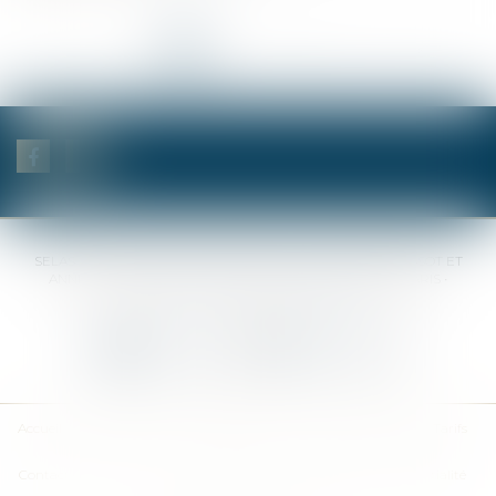
<<
<
1
2
3
4
5
6
7
...
>
>>
SELAS BENJAMIN DAUCHEZ RENÉ DALLÉE AMANDINE PASSOT ET
ANNE-SOPHIE GALAND •
37 Quai de la Tournelle • 75005 PARIS •
Tél :
01 44 41 37 50
• Fax :
01 43 29 10 84
Nous contacter
Nous localiser
Accueil
Des notaires
Des compétences
Les actus
Nos avis
Tarifs
Contact
Plan du site
Mentions légales
Politique de confidentialité