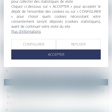
pour collecter des statistiques de visite.
Cliquez ci-dessous sur « ACCEPTER » pour accepter le
(NPU) Notaires - Immobilier pro
dépôt de l'ensemble des cookies ou sur « CONFIGURER
» pour choisir quels cookies nécessitant votre
Tous les contrats de travaux n’ont pas à être
consentement seront déposés (cookies statistiques),
annexés à la convocation d’AG de
avant de continuer votre visite du site.
copropriété
Plus d'informations
Lire la suite
CONFIGURER
REFUSER
(NPU) Notaires - Immobilier pro
ACCEPTER
Le marché immobilier francilien au 2e
trimestre 2020
Lire la suite
(NPU) Notaires - Immobilier pro
Servitude de passage rendu impossible par
le déplacement du chemin de desserte :
extinction ou non ?
Lire la suite