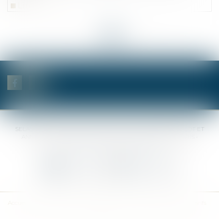
Lire la suite
<<
<
...
6
7
8
9
10
11
12
>
>>
SELAS BENJAMIN DAUCHEZ RENÉ DALLÉE AMANDINE PASSOT ET
ANNE-SOPHIE GALAND •
37 Quai de la Tournelle • 75005 PARIS •
Tél :
01 44 41 37 50
• Fax :
01 43 29 10 84
Nous contacter
Nous localiser
Accueil
Des notaires
Des compétences
Les actus
Nos avis
Tarifs