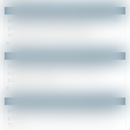
(NPU) Notaires - Immobilier pro
immeuble délabré, propriété bâtie dont le
gros œuvre n’est pas atteint et
assujettissement à la taxe foncière
Lire la suite
(NPU) Notaires - Immobilier pro
Un permis de construire délivré « sous
condition de créer une servitude de
passage » est légal
Lire la suite
(NPU) Notaires - Immobilier pro
Prêt immobilier : une seule sanction est
possible en cas de défaut ou d’erreur du
TEG