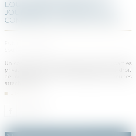
LOUÉ SANS LE DROIT DE
JOUISSANCE SUR UNE PARTIE
COMMUNE ATTACHÉ À CE LOT
Publié le :
28/10/2021
Source :
www.efl.fr
Un copropriétaire peut donner à bail les parties
privatives de son lot indépendamment du droit
de jouissance privatif sur les parties communes
attaché à ce lot.
Lire la suite
(NPU) Notaires - Immobilier pro