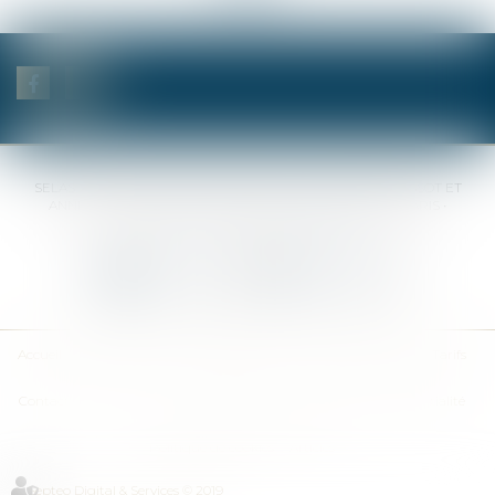
SELAS BENJAMIN DAUCHEZ RENÉ DALLÉE AMANDINE PASSOT ET
ANNE-SOPHIE GALAND •
37 Quai de la Tournelle • 75005 PARIS •
Tél :
01 44 41 37 50
• Fax :
01 43 29 10 84
Nous contacter
Nous localiser
Accueil
Des notaires
Des compétences
Les actus
Nos avis
Tarifs
Contact
Plan du site
Mentions légales
Politique de confidentialité
Politique de cookies
Articles
Septeo Digital & Services © 2019