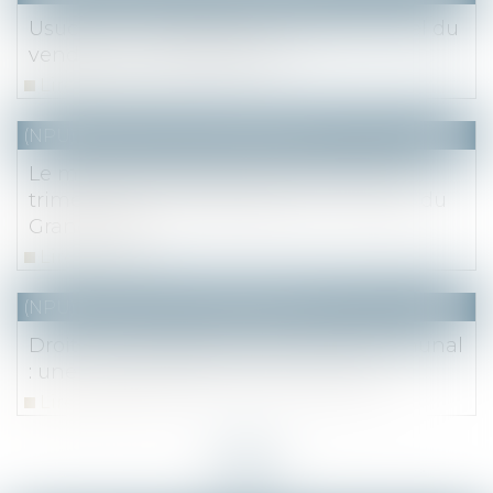
Usucapion et garantie du fait personnel du
vendeur : incompatibilité ?
Lire la suite
(NPU) Notaires - Immobilier pro
Le marché immobilier francilien au 2e
trimestre 2021 et perspectives - Notaire du
Grand Paris
Lire la suite
(NPU) Notaires - Immobilier pro
Droit des contrats et patrimoine communal
: une vente parfaite ne s'annule pas
Lire la suite
<<
<
...
2
3
4
5
6
7
8
...
>
>>