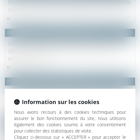
Pas de servitude de passage sur une partie
commune, même à jouissance privative
Lire la suite
(NPU) Notaires - Immobilier pro
Un lot privatif peut être loué sans le droit
de jouissance sur une partie commune
attaché à ce lot
Lire la suite
(NPU) Notaires - Immobilier pro
Dol du vendeur sur la situation locative
d’un immeuble vendu loué
Information sur les cookies
Lire la suite
Nous avons recours à des cookies techniques pour
assurer le bon fonctionnement du site, nous utilisons
(NPU) Notaires - Immobilier pro
également des cookies soumis à votre consentement
pour collecter des statistiques de visite.
Règlement Successions : confirmation de
Cliquez ci-dessous sur « ACCEPTER » pour accepter le