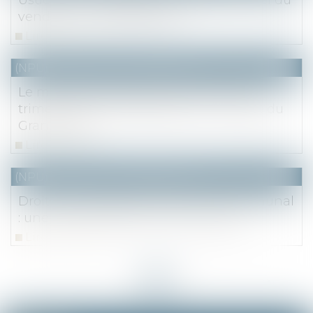
vendeur : incompatibilité ?
Lire la suite
(NPU) Notaires - Immobilier pro
Le marché immobilier francilien au 2e
trimestre 2021 et perspectives - Notaire du
Grand Paris
Lire la suite
(NPU) Notaires - Immobilier pro
Droit des contrats et patrimoine communal
: une vente parfaite ne s'annule pas
Lire la suite
<<
<
...
2
3
4
5
6
7
8
...
>
>>