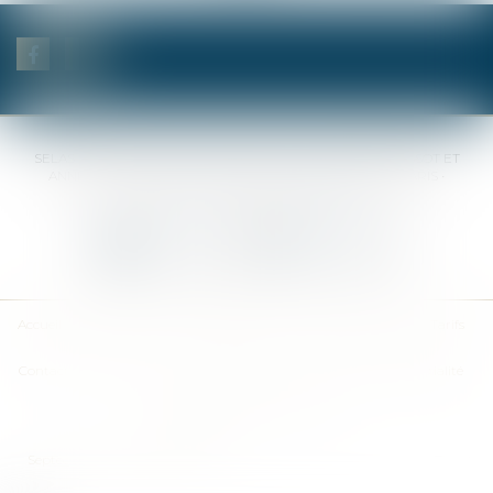
SELAS BENJAMIN DAUCHEZ RENÉ DALLÉE AMANDINE PASSOT ET
ANNE-SOPHIE GALAND •
37 Quai de la Tournelle • 75005 PARIS •
Tél :
01 44 41 37 50
• Fax :
01 43 29 10 84
Nous contacter
Nous localiser
Accueil
Des notaires
Des compétences
Les actus
Nos avis
Tarifs
Contact
Plan du site
Mentions légales
Politique de confidentialité
Politique de cookies
Articles
Septeo Digital & Services © 2019