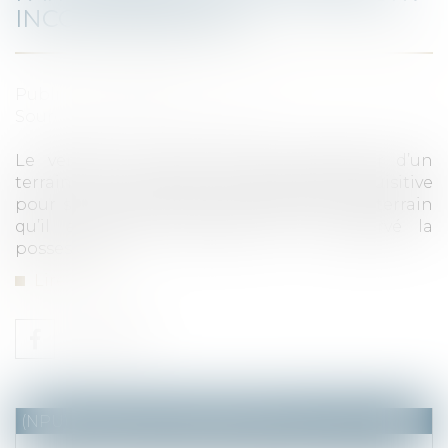
INCOMPATIBILITÉ ?
Publié le :
16/09/2021
Source :
www.dalloz-actualite.fr
Le vendeur ne peut évincer l’acquéreur d’un
terrain en invoquant la prescription acquisitive
pour se faire reconnaître propriétaire du terrain
qu’il a vendu, mais dont il a conservé la
possession...
Lire la suite
(NPU) Notaires - Immobilier pro