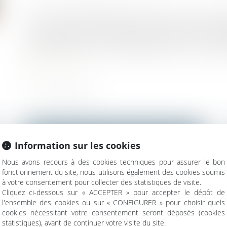
Par un arrêt publié du 9 juin 2021, la Cour de c
autre que par consentement mutuel, qu’un ép
du jugement ayant homologué l’acte notarié d
patrimoniaux, s’il considère que celui-ci ne prés
Lire la suite
NOTAIRES
/
Mariage / Divorce / Filiation
Information sur les cookies
Succession : Comment protéger le
Nous avons recours à des cookies techniques pour assurer le bon
concubin ou partenaire PACS dans
fonctionnement du site, nous utilisons également des cookies soumis
une famille recomposée ?
à votre consentement pour collecter des statistiques de visite.
Cliquez ci-dessous sur « ACCEPTER » pour accepter le dépôt de
Lire la suite
l'ensemble des cookies ou sur « CONFIGURER » pour choisir quels
cookies nécessitant votre consentement seront déposés (cookies
statistiques), avant de continuer votre visite du site.