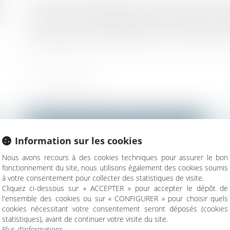
La vente en viager est une expression impropre à
ne s’agit en réalité que d’une vente d’un imm
partie en rente viagère[1]. Par conséquent, l
immobilières sont applicables en ce compris le
Lire la suite
(NPU) Notaires - Immobilier pro
Information sur les cookies
Communiqué de presse : Le marché
immobilier francilien : bilan 2022,
Nous avons recours à des cookies techniques pour assurer le bon
4ème trimestre et perspectives -
fonctionnement du site, nous utilisons également des cookies soumis
Notaire du Grand Paris
à votre consentement pour collecter des statistiques de visite.
Lire la suite
Cliquez ci-dessous sur « ACCEPTER » pour accepter le dépôt de
l'ensemble des cookies ou sur « CONFIGURER » pour choisir quels
cookies nécessitant votre consentement seront déposés (cookies
statistiques), avant de continuer votre visite du site.
Plus d'informations
(NPU) Notaires - Immobilier pro