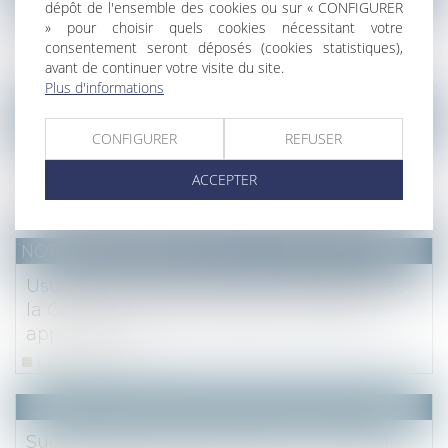
dépôt de l'ensemble des cookies ou sur « CONFIGURER
Le marché immobilier francilien au 2e
» pour choisir quels cookies nécessitant votre
trimestre 2025 et perspectives
consentement seront déposés (cookies statistiques),
avant de continuer votre visite du site.
Lire la suite
Plus d'informations
NOTAIRES
/
Fiscal
CONFIGURER
REFUSER
Nouveaux dons d’argent exonérés pour la
famille, pour l’immobilier
ACCEPTER
Lire la suite
NOTAIRES
/
Immobilier
Usucapion et requête non contradictoire :
la Cour de cassation rappelle les règles
applicables
Lire la suite
Succession et conjoint survivant : rappel