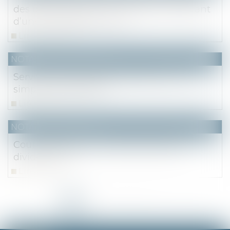
des droits légaux en présence d’un enfant
d’une précédente union
Lire la suite
NOTAIRES
/
Immobilier
Servitude de passage : l’enclave… ou la
simple commodité ?
Lire la suite
NOTAIRES
/
Société
Cour de cassation : quand verser des
dividendes ?
Lire la suite
<<
<
1
2
3
4
5
6
7
...
>
>>