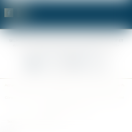
SELAS BENJAMIN DAUCHEZ RENÉ DALLÉE AMANDINE PASSOT ET
ANNE-SOPHIE GALAND •
37 Quai de la Tournelle • 75005 PARIS •
Tél :
01 44 41 37 50
• Fax :
01 43 29 10 84
Nous contacter
Nous localiser
Accueil
Des notaires
Des compétences
Les actus
Nos avis
Tarifs
Contact
Plan du site
Mentions légales
Politique de confidentialité
Politique de cookies
Articles
Septeo Digital & Services © 2019