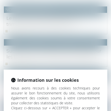
NOTAIRES
/
Immobilier
Le marché immobilier francilien : 1er
trimestre 2026 et perspectives
Lire la suite
Successions : modification des règles pour
les biens détenus par plusieurs héritiers
Lire la suite
NOTAIRES
/
Immobilier
Information sur les cookies
Le marché immobilier francilien : bilan
Nous avons recours à des cookies techniques pour
2025, 4e trimestre et perspectives
assurer le bon fonctionnement du site, nous utilisons
Lire la suite
également des cookies soumis à votre consentement
pour collecter des statistiques de visite.
Cliquez ci-dessous sur « ACCEPTER » pour accepter le
NOTAIRES
/
Immobilier