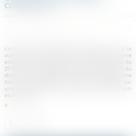
COMMODITÉ ?
Publié le :
14/03/2025
Source :
www.lemag-juridique.com
Lorsqu’un fonds dispose de plusieurs accès à la
voie publique, peut-il être considéré comme
enclavé ? La Cour de cassation, dans un arrêt du
27 février 2025, rappelle un principe essentiel du
droit des servitudes, puisqu’en l’espèce, une
héritière revendiquait un droit de passage sur
une parcelle voisine, estimant que son terrain
était enclavé...
Lire la suite