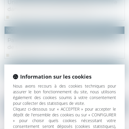
Une donation-partage doit être contestée
dans les cinq ans, sauf exceptions
Lire la suite
NOTAIRES
/
Mariage / Divorce / Filiation
Paiement fractionné ou différé des droits
de succession : 1,2 % d’intérêts en 2021
Lire la suite
NOTAIRES
/
Mariage / Divorce / Filiation
Information sur les cookies
Grands-parents : droit de visite et droit au
respect de la vie familiale
Nous avons recours à des cookies techniques pour
assurer le bon fonctionnement du site, nous utilisons
Lire la suite
également des cookies soumis à votre consentement
pour collecter des statistiques de visite.
NOTAIRES
/
Mariage / Divorce / Filiation
Cliquez ci-dessous sur « ACCEPTER » pour accepter le
dépôt de l'ensemble des cookies ou sur « CONFIGURER
Droits de succession entre époux: frais et
» pour choisir quels cookies nécessitant votre
règles
consentement seront déposés (cookies statistiques),