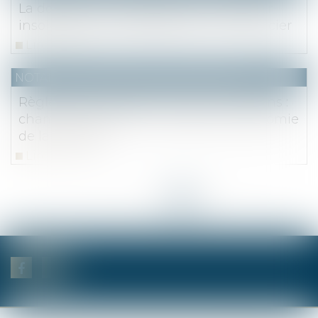
La donation consentie par un donateur
insolvable est inopposable à son créancier
Lire la suite
NOTAIRES
/
Mariage / Divorce / Filiation
Règlement européen sur les successions :
champ d’application, résidence, autonomie
de la volonté
Lire la suite
<<
<
...
4
5
6
7
8
9
10
>
>>