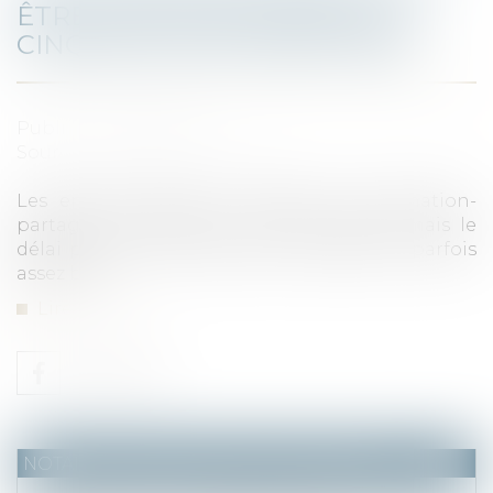
ÊTRE CONTESTÉE DANS LES
CINQ ANS, SAUF EXCEPTIONS
Publié le :
09/02/2021
Source :
www.lerevenu.com
Les enfants peuvent contester une donation-
partage s'ils estiment avoir été spoliés, mais le
délai pour ce faire peut être variable, et parfois
assez bref...
Lire la suite
NOTAIRES
/
Mariage / Divorce / Filiation