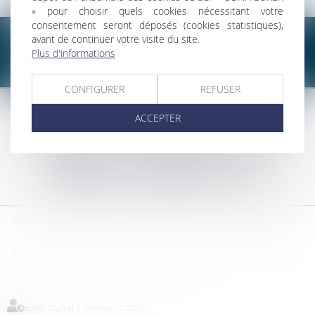
» pour choisir quels cookies nécessitant votre
consentement seront déposés (cookies statistiques),
avant de continuer votre visite du site.
Plus d'informations
CONFIGURER
REFUSER
SELAS BENJAMIN DAUCHEZ RENÉ DALLÉE AMANDINE PASSOT ET
ACCEPTER
ANNE-SOPHIE GALAND •
37 Quai de la Tournelle • 75005 PARIS •
Tél :
01 44 41 37 50
• Fax :
01 43 29 10 84
Nous contacter
Nous localiser
Accueil
Des notaires
Des compétences
Les actus
Nos avis
Tarifs
Contact
Plan du site
Mentions légales
Politique de confidentialité
Politique de cookies
Articles
Septeo Digital & Services © 2019